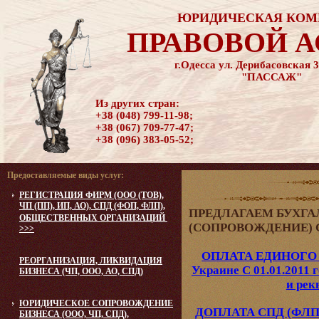
ЮРИДИЧЕСКАЯ КОМ
ПРАВОВОЙ 
г.Одесса ул. Дерибасовская 3
"ПАССАЖ"
Из других стран:
+38 (048) 799-11-98;
+38 (067) 709-77-47;
+38 (096) 383-05-52;
Предоставляемые виды услуг:
РЕГИСТРАЦИЯ ФИРМ (ООО (ТОВ),
ЧП (ПП), ИП, АО), СПД (ФОП, ФЛП),
ПРЕДЛАГАЕМ БУХГ
ОБЩЕСТВЕННЫХ ОРГАНИЗАЦИЙ
(СОПРОВОЖДЕНИЕ) СП
>>>
ОПЛАТА ЕДИНОГО
РЕОРГАНИЗАЦИЯ, ЛИКВИДАЦИЯ
Украине С 01.01.2011 
БИЗНЕСА (ЧП, ООО, АО, СПД)
и рек
ЮРИДИЧЕСКОЕ CОПРОВОЖДЕНИЕ
ДОПЛАТА СПД (ФЛП)
БИЗНЕСА (ООО, ЧП, СПД),