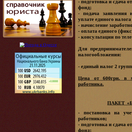
- подготовка и сдача 
фонд;
- подача заявления 
уплате единого налога
- начисление заработн
- оплата единого (фик
- консультации по теле
Для предпринимател
налогообложения:
- единый налог 2 груп
Цена от 600грн. в 
работника.
ПАКЕТ «
- постановка на уч
работников;
- подготовка и сдача 
фонд;