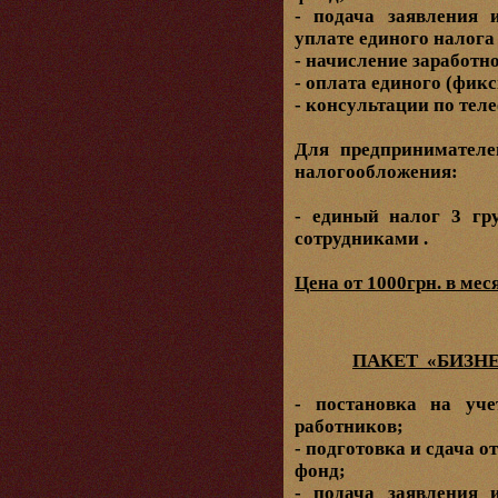
- подача заявления 
уплате единого налога
- начисление заработн
- оплата единого (фик
- консультации по теле
Для предпринимател
налогообложения:
- единый налог 3 гр
сотрудниками .
Цена от 1000грн. в мес
ПАКЕТ «БИЗНЕ
- постановка на уч
работников;
- подготовка и сдача 
фонд;
- подача заявления 