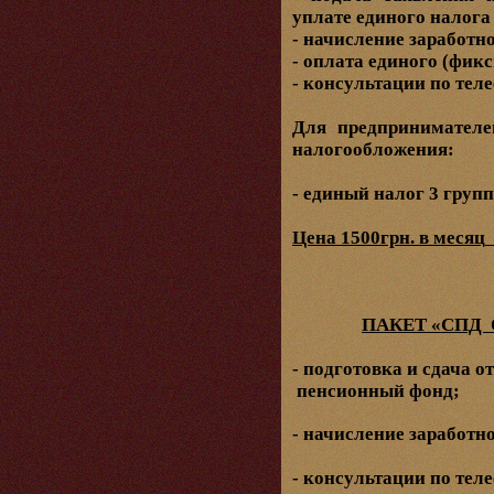
уплате единого налога
- начисление заработн
- оплата единого (фик
- консультации по теле
Для предпринимател
налогообложения:
- единый налог 3 груп
Цена 1500грн. в месяц
ПАКЕТ «СПД
- подготовка и сдача о
пенсионный фонд;
- начисление заработн
- консультации по теле