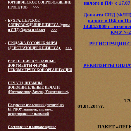
ЮРИДИЧЕСКОЕ СОПРОВОЖДЕНИЕ
налоге в ПФ с 17.07
ПРОЕКТОВ
>>>
Доплата СПД (ФЛП)
налоге в ПФ по П
БУХГАЛТЕРСКОЕ
СОПРОВОЖДЕНИЕ БИЗНЕСА (фирм
14.04.2009 г . отме
и СПД) Одесса и област
>>>
КМУ №278
ПРОДАЖА ГОТОВЫХ ФИРМ
РЕГИСТРАЦИЯ С
(ДЕЙСТВУЮЩЕГО БИЗНЕСА)
>>>
ИЗМЕНЕНИЯ В УСТАВНЫЕ
РЕКВИЗИТЫ ОПЛА
ДОКУМЕНТЫ ФИРМЫ,
НЕКОММЕРЧЕСКОЙ ОРГАНИЗАЦИИ
ПЕЧАТИ, ШТАМПЫ,
ДОПОЛНИТЕЛЬНЫЕ ПЕЧАТИ
(Изготовление, Замена, Уничтожение),
ТАРИФЫ Д
Получение извлечений (витягів) из
01.01.2017г.
ЕГРПОУ, выписок, справок,
резервирование названий
ПАКЕТ «ЛЕГ
Составление и сопровождение