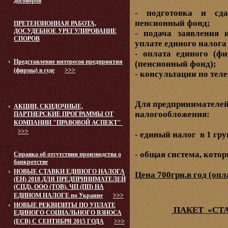
договоров
- подготовка и сд
пенсионный фонд;
ПРЕТЕНЗИОННАЯ РАБОТА,
ДОСУДЕБНОЕ УРЕГУЛИРОВАНИЕ
- подача заявления 
СПОРОВ
уплате единого налога
- оплата единого (ф
Представление интересов предприятия
(пенсионный фонд);
(фирмы) в суде
>>>
- консультации по теле
Для предпринимателей
АКЦИИ, СКИДОЧНЫЕ,
налогообложения:
ПАРТНЕРСКИЕ ПРОГРАММЫ ОТ
КОМПАНИИ "ПРАВОВОЙ АСПЕКТ"
>>>
- единый налог в 1 гру
- общая система, котор
Справка об отсутствии производства о
банкротстве
НОВЫЕ СТАВКИ ЕДИНОГО НАЛОГА
Цена 700грн.в год (опл
(ЕН) 2018 ДЛЯ ПРЕДПРИНИМАТЕЛЕЙ
(СПД), ООО (ТОВ), ЧП (ПП) НА
ЕДИНОМ НАЛОГЕ по Украине
>>>
НОВЫЕ РЕКВИЗИТЫ ПО УПЛАТЕ
ПАКЕТ «СТ
ЕДИНОГО СОЦИАЛЬНОГО ВЗНОСА
(ЕСВ) С СЕНТЯБРЯ 2015 ГОДА
>>>