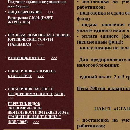
- постановка на уч
Получение справок о несудимости по
всей Украине
работников;
- подготовка и сдача 
ЛИЦЕНЗИРОВАНИЕ
>>>
Регистрация С.М.И. (ГАЗЕТ,
фонд;
ЖУРНАЛОВ)
- подача заявления 
уплате единого налога
ПРАВОВАЯ ПОМОЩЬ НАСЕЛЕНИЮ,
- оплата единого (ф
ЮРИДИЧЕСКИЕ УСЛУГИ
(пенсионный фонд);
ГРАЖДАНАМ
>>>
- консультации по теле
В ПОМОЩЬ ЮРИСТУ
>>>
Для предпринимател
налогообложения:
СПРАВОЧНИК - В ПОМОЩЬ
- единый налог
2 и 3 
БУХГАЛТЕРУ
>>>
Цена 700грн. в квартал
СПРАВОЧНИК ЧАСТНОГО
ПРЕДПРИНИМАТЕЛЯ (СПД ФЛП)
>>>
ПЕРЕЧЕНЬ ВИДОВ
ПАКЕТ «СТАН
ЭКОНОМИЧЕСКОЙ
ДЕЯТЕЛЬНОСТИ 2012 (КВЕД 2010) и
СРАВНИТЕЛЬНАЯ ТАБЛИЦА С
- постановка на уч
(КВЕД 2005)
>>>
работников;