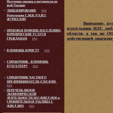
Получение справок о несудимости по
всей Украине
ЛИЦЕНЗИРОВАНИЕ
>>>
Регистрация С.М.И. (ГАЗЕТ,
ЖУРНАЛОВ)
Внимание, ку
плательщик НДС любо
ПРАВОВАЯ ПОМОЩЬ НАСЕЛЕНИЮ,
области, а так же О
ЮРИДИЧЕСКИЕ УСЛУГИ
действующей лицензией
ГРАЖДАНАМ
>>>
В ПОМОЩЬ ЮРИСТУ
>>>
СПРАВОЧНИК - В ПОМОЩЬ
БУХГАЛТЕРУ
>>>
СПРАВОЧНИК ЧАСТНОГО
ПРЕДПРИНИМАТЕЛЯ (СПД ФЛП)
>>>
ПЕРЕЧЕНЬ ВИДОВ
ЭКОНОМИЧЕСКОЙ
ДЕЯТЕЛЬНОСТИ 2012 (КВЕД 2010) и
СРАВНИТЕЛЬНАЯ ТАБЛИЦА С
(КВЕД 2005)
>>>