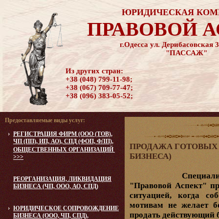
ЮРИДИЧЕСКАЯ КОМ
ПРАВОВОЙ 
г.Одесса ул. Дерибасовская 3
"ПАССАЖ"
Из других стран:
+38 (048) 799-11-98;
+38 (067) 709-77-47;
+38 (096) 383-05-52;
Предоставляемые виды услуг:
РЕГИСТРАЦИЯ ФИРМ (ООО (ТОВ),
ЧП (ПП), ИП, АО), СПД (ФОП, ФЛП),
ПРОДАЖА ГОТОВЫХ
ОБЩЕСТВЕННЫХ ОРГАНИЗАЦИЙ
БИЗНЕСА)
>>>
Специалистам 
РЕОРГАНИЗАЦИЯ, ЛИКВИДАЦИЯ
"Правовой Аспект" пр
БИЗНЕСА (ЧП, ООО, АО, СПД)
ситуацией, когда со
мотивам не желает б
ЮРИДИЧЕСКОЕ CОПРОВОЖДЕНИЕ
продать действующий б
БИЗНЕСА (ООО, ЧП, СПД),