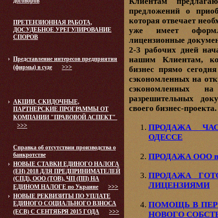
Клиентам предлагаю
договоров
предложений о прио
которая отвечает нео
ПРЕТЕНЗИОННАЯ РАБОТА,
уже имеет оформ
ДОСУДЕБНОЕ УРЕГУЛИРОВАНИЕ
СПОРОВ
лицензионные документ
2-3 рабочих дней нач
нашим Клиентам, к
Представление интересов предприятия
(фирмы) в суде
>>>
бизнес прямо сегодня
сэкономленных на отк
сэкономленных н
разрешительных док
АКЦИИ, СКИДОЧНЫЕ,
своего бизнес-проекта.
ПАРТНЕРСКИЕ ПРОГРАММЫ ОТ
КОМПАНИИ "ПРАВОВОЙ АСПЕКТ"
>>>
ПРОДАЖА ЧА
ОДЕССЕ
Справка об отсутствии производства о
банкротстве
ПРОДАЖА ООО в 
НОВЫЕ СТАВКИ ЕДИНОГО НАЛОГА
(ЕН) 2018 ДЛЯ ПРЕДПРИНИМАТЕЛЕЙ
ПРОДАЖА ГОТ
(СПД), ООО (ТОВ), ЧП (ПП) НА
ЛИЦЕНЗИЯМИ
ЕДИНОМ НАЛОГЕ по Украине
>>>
НОВЫЕ РЕКВИЗИТЫ ПО УПЛАТЕ
ПОМОЩЬ В ПЕР
ЕДИНОГО СОЦИАЛЬНОГО ВЗНОСА
(ЕСВ) С СЕНТЯБРЯ 2015 ГОДА
>>>
НОВОГО СОБСТ