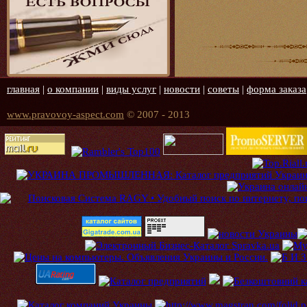
главная
|
о компании
|
виды услуг
|
новости
|
советы
|
форма заказа
www.pravovoy-aspect.com
© 2007 - 2013