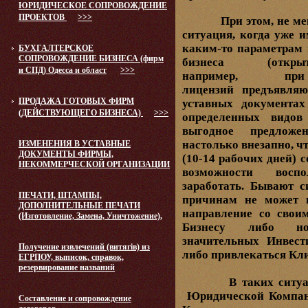
ЮРИДИЧЕСКОЕ СОПРОВОЖДЕНИЕ
ПРОЕКТОВ
>>>
При этом, не менее
ситуация, когда уже 
каким-то параметрам 
БУХГАЛТЕРСКОЕ
СОПРОВОЖДЕНИЕ БИЗНЕСА (фирм
бизнеса (открыт
и СПД) Одесса и област
>>>
например, п
лицензий предъявля
ПРОДАЖА ГОТОВЫХ ФИРМ
уставных документах
(ДЕЙСТВУЮЩЕГО БИЗНЕСА)
>>>
определенных видов
выгодное предложен
настолько внезапно, ч
ИЗМЕНЕНИЯ В УСТАВНЫЕ
ДОКУМЕНТЫ ФИРМЫ,
(10-14 рабочих дней) 
НЕКОММЕРЧЕСКОЙ ОРГАНИЗАЦИИ
возможности восп
заработать. Бывают с
ПЕЧАТИ, ШТАМПЫ,
причинам не может 
ДОПОЛНИТЕЛЬНЫЕ ПЕЧАТИ
направление со сво
(Изготовление, Замена, Уничтожение),
Бизнесу либо но
значительных Инвест
Получение извлечений (витягів) из
либо привлекаться Кл
ЕГРПОУ, выписок, справок,
резервирование названий
В таких ситуация
Юридической Компан
Составление и сопровождение