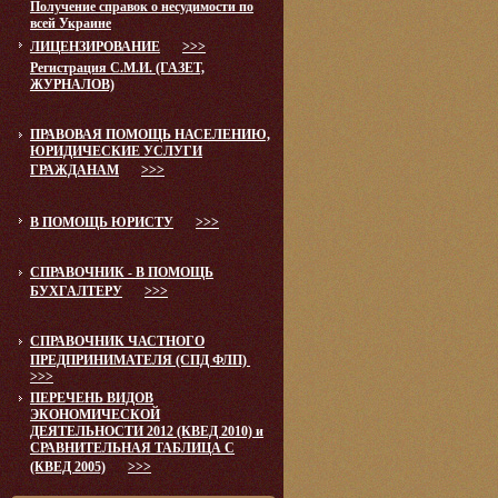
Получение справок о несудимости по
всей Украине
ЛИЦЕНЗИРОВАНИЕ
>>>
Регистрация С.М.И. (ГАЗЕТ,
ЖУРНАЛОВ)
ПРАВОВАЯ ПОМОЩЬ НАСЕЛЕНИЮ,
ЮРИДИЧЕСКИЕ УСЛУГИ
ГРАЖДАНАМ
>>>
В ПОМОЩЬ ЮРИСТУ
>>>
СПРАВОЧНИК - В ПОМОЩЬ
БУХГАЛТЕРУ
>>>
СПРАВОЧНИК ЧАСТНОГО
ПРЕДПРИНИМАТЕЛЯ (СПД ФЛП)
>>>
ПЕРЕЧЕНЬ ВИДОВ
ЭКОНОМИЧЕСКОЙ
ДЕЯТЕЛЬНОСТИ 2012 (КВЕД 2010) и
СРАВНИТЕЛЬНАЯ ТАБЛИЦА С
(КВЕД 2005)
>>>