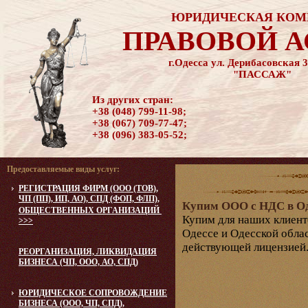
ЮРИДИЧЕСКАЯ КОМ
ПРАВОВОЙ 
г.Одесса ул. Дерибасовская 3
"ПАССАЖ"
Из других стран:
+38 (048) 799-11-98;
+38 (067) 709-77-47;
+38 (096) 383-05-52;
Предоставляемые виды услуг:
РЕГИСТРАЦИЯ ФИРМ (ООО (ТОВ),
ЧП (ПП), ИП, АО), СПД (ФОП, ФЛП),
Купим ООО с НДС в Од
ОБЩЕСТВЕННЫХ ОРГАНИЗАЦИЙ
Купим для наших клиен
>>>
Одессе и Одесской облас
действующей лицензией
РЕОРГАНИЗАЦИЯ, ЛИКВИДАЦИЯ
БИЗНЕСА (ЧП, ООО, АО, СПД)
ЮРИДИЧЕСКОЕ CОПРОВОЖДЕНИЕ
БИЗНЕСА (ООО, ЧП, СПД),