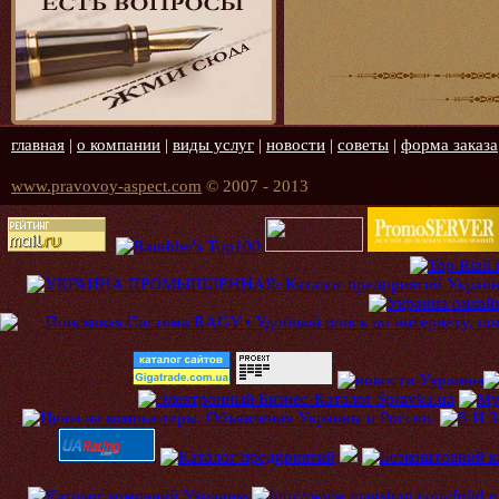
главная
|
о компании
|
виды услуг
|
новости
|
советы
|
форма заказа
www.pravovoy-aspect.com
© 2007 - 2013