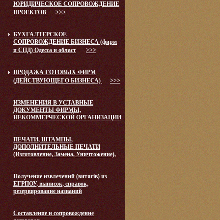
ЮРИДИЧЕСКОЕ СОПРОВОЖДЕНИЕ
ПРОЕКТОВ
>>>
БУХГАЛТЕРСКОЕ
СОПРОВОЖДЕНИЕ БИЗНЕСА (фирм
и СПД) Одесса и област
>>>
ПРОДАЖА ГОТОВЫХ ФИРМ
(ДЕЙСТВУЮЩЕГО БИЗНЕСА)
>>>
ИЗМЕНЕНИЯ В УСТАВНЫЕ
ДОКУМЕНТЫ ФИРМЫ,
НЕКОММЕРЧЕСКОЙ ОРГАНИЗАЦИИ
ПЕЧАТИ, ШТАМПЫ,
ДОПОЛНИТЕЛЬНЫЕ ПЕЧАТИ
(Изготовление, Замена, Уничтожение),
Получение извлечений (витягів) из
ЕГРПОУ, выписок, справок,
резервирование названий
Составление и сопровождение