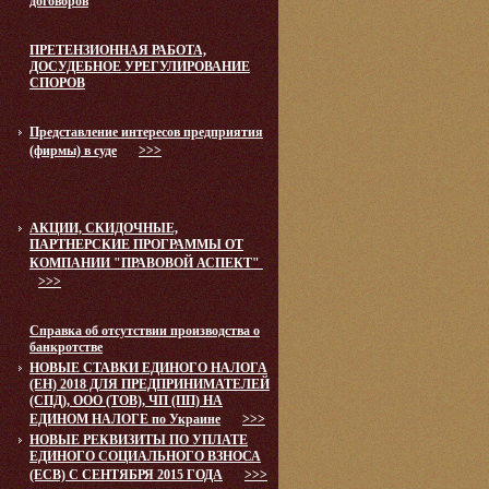
договоров
ПРЕТЕНЗИОННАЯ РАБОТА,
ДОСУДЕБНОЕ УРЕГУЛИРОВАНИЕ
СПОРОВ
Представление интересов предприятия
(фирмы) в суде
>>>
АКЦИИ, СКИДОЧНЫЕ,
ПАРТНЕРСКИЕ ПРОГРАММЫ ОТ
КОМПАНИИ "ПРАВОВОЙ АСПЕКТ"
>>>
Справка об отсутствии производства о
банкротстве
НОВЫЕ СТАВКИ ЕДИНОГО НАЛОГА
(ЕН) 2018 ДЛЯ ПРЕДПРИНИМАТЕЛЕЙ
(СПД), ООО (ТОВ), ЧП (ПП) НА
ЕДИНОМ НАЛОГЕ по Украине
>>>
НОВЫЕ РЕКВИЗИТЫ ПО УПЛАТЕ
ЕДИНОГО СОЦИАЛЬНОГО ВЗНОСА
(ЕСВ) С СЕНТЯБРЯ 2015 ГОДА
>>>