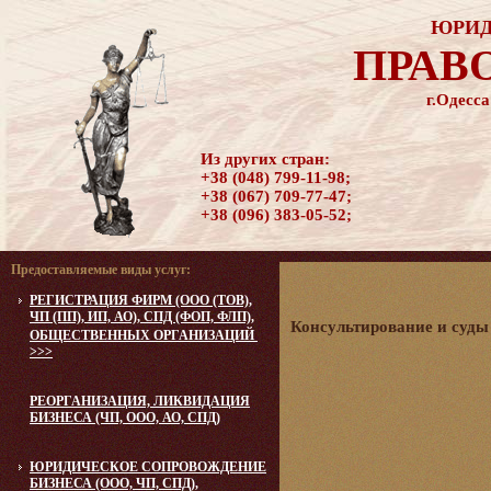
ЮРИД
ПРАВ
г.Одесса
Из других стран:
+38 (048) 799-11-98;
+38 (067) 709-77-47;
+38 (096) 383-05-52;
Предоставляемые виды услуг:
РЕГИСТРАЦИЯ ФИРМ (ООО (ТОВ),
ЧП (ПП), ИП, АО), СПД (ФОП, ФЛП),
Консультирование и суды
ОБЩЕСТВЕННЫХ ОРГАНИЗАЦИЙ
>>>
РЕОРГАНИЗАЦИЯ, ЛИКВИДАЦИЯ
БИЗНЕСА (ЧП, ООО, АО, СПД)
ЮРИДИЧЕСКОЕ CОПРОВОЖДЕНИЕ
БИЗНЕСА (ООО, ЧП, СПД),