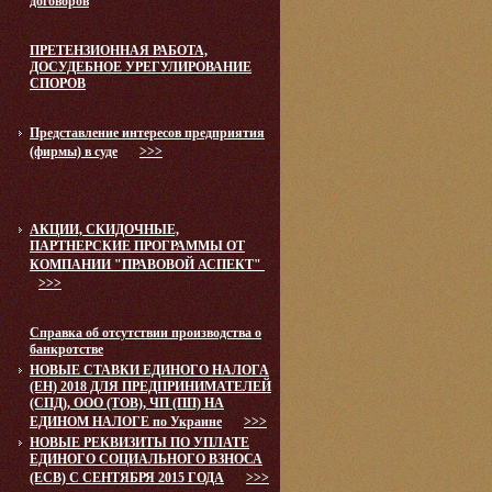
договоров
ПРЕТЕНЗИОННАЯ РАБОТА,
ДОСУДЕБНОЕ УРЕГУЛИРОВАНИЕ
СПОРОВ
Представление интересов предприятия
(фирмы) в суде
>>>
АКЦИИ, СКИДОЧНЫЕ,
ПАРТНЕРСКИЕ ПРОГРАММЫ ОТ
КОМПАНИИ "ПРАВОВОЙ АСПЕКТ"
>>>
Справка об отсутствии производства о
банкротстве
НОВЫЕ СТАВКИ ЕДИНОГО НАЛОГА
(ЕН) 2018 ДЛЯ ПРЕДПРИНИМАТЕЛЕЙ
(СПД), ООО (ТОВ), ЧП (ПП) НА
ЕДИНОМ НАЛОГЕ по Украине
>>>
НОВЫЕ РЕКВИЗИТЫ ПО УПЛАТЕ
ЕДИНОГО СОЦИАЛЬНОГО ВЗНОСА
(ЕСВ) С СЕНТЯБРЯ 2015 ГОДА
>>>