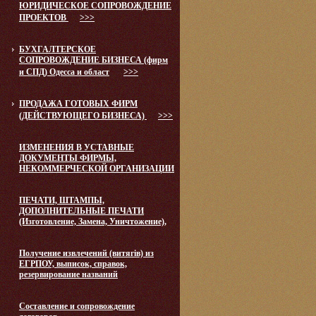
ЮРИДИЧЕСКОЕ СОПРОВОЖДЕНИЕ
ПРОЕКТОВ
>>>
БУХГАЛТЕРСКОЕ
СОПРОВОЖДЕНИЕ БИЗНЕСА (фирм
и СПД) Одесса и област
>>>
ПРОДАЖА ГОТОВЫХ ФИРМ
(ДЕЙСТВУЮЩЕГО БИЗНЕСА)
>>>
ИЗМЕНЕНИЯ В УСТАВНЫЕ
ДОКУМЕНТЫ ФИРМЫ,
НЕКОММЕРЧЕСКОЙ ОРГАНИЗАЦИИ
ПЕЧАТИ, ШТАМПЫ,
ДОПОЛНИТЕЛЬНЫЕ ПЕЧАТИ
(Изготовление, Замена, Уничтожение),
Получение извлечений (витягів) из
ЕГРПОУ, выписок, справок,
резервирование названий
Составление и сопровождение