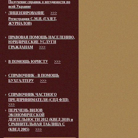
Получение справок о несудимости по
всей Украине
ЛИЦЕНЗИРОВАНИЕ
>>>
Регистрация С.М.И. (ГАЗЕТ,
ЖУРНАЛОВ)
ПРАВОВАЯ ПОМОЩЬ НАСЕЛЕНИЮ,
ЮРИДИЧЕСКИЕ УСЛУГИ
ГРАЖДАНАМ
>>>
В ПОМОЩЬ ЮРИСТУ
>>>
СПРАВОЧНИК - В ПОМОЩЬ
БУХГАЛТЕРУ
>>>
СПРАВОЧНИК ЧАСТНОГО
ПРЕДПРИНИМАТЕЛЯ (СПД ФЛП)
>>>
ПЕРЕЧЕНЬ ВИДОВ
ЭКОНОМИЧЕСКОЙ
ДЕЯТЕЛЬНОСТИ 2012 (КВЕД 2010) и
СРАВНИТЕЛЬНАЯ ТАБЛИЦА С
(КВЕД 2005)
>>>