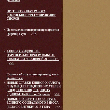
договоров
ПРЕТЕНЗИОННАЯ РАБОТА,
ДОСУДЕБНОЕ УРЕГУЛИРОВАНИЕ
СПОРОВ
Представление интересов предприятия
(фирмы) в суде
>>>
АКЦИИ, СКИДОЧНЫЕ,
ПАРТНЕРСКИЕ ПРОГРАММЫ ОТ
КОМПАНИИ "ПРАВОВОЙ АСПЕКТ"
>>>
Справка об отсутствии производства о
банкротстве
НОВЫЕ СТАВКИ ЕДИНОГО НАЛОГА
(ЕН) 2018 ДЛЯ ПРЕДПРИНИМАТЕЛЕЙ
(СПД), ООО (ТОВ), ЧП (ПП) НА
ЕДИНОМ НАЛОГЕ по Украине
>>>
НОВЫЕ РЕКВИЗИТЫ ПО УПЛАТЕ
ЕДИНОГО СОЦИАЛЬНОГО ВЗНОСА
(ЕСВ) С СЕНТЯБРЯ 2015 ГОДА
>>>