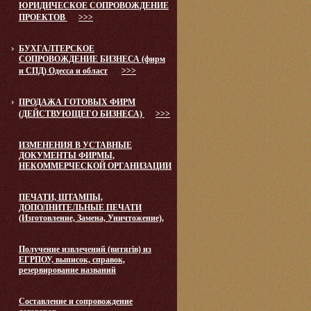
ЮРИДИЧЕСКОЕ СОПРОВОЖДЕНИЕ
ПРОЕКТОВ
>>>
БУХГАЛТЕРСКОЕ
СОПРОВОЖДЕНИЕ БИЗНЕСА (фирм
и СПД) Одесса и област
>>>
ПРОДАЖА ГОТОВЫХ ФИРМ
(ДЕЙСТВУЮЩЕГО БИЗНЕСА)
>>>
ИЗМЕНЕНИЯ В УСТАВНЫЕ
ДОКУМЕНТЫ ФИРМЫ,
НЕКОММЕРЧЕСКОЙ ОРГАНИЗАЦИИ
ПЕЧАТИ, ШТАМПЫ,
ДОПОЛНИТЕЛЬНЫЕ ПЕЧАТИ
(Изготовление, Замена, Уничтожение),
Получение извлечений (витягів) из
ЕГРПОУ, выписок, справок,
резервирование названий
Составление и сопровождение