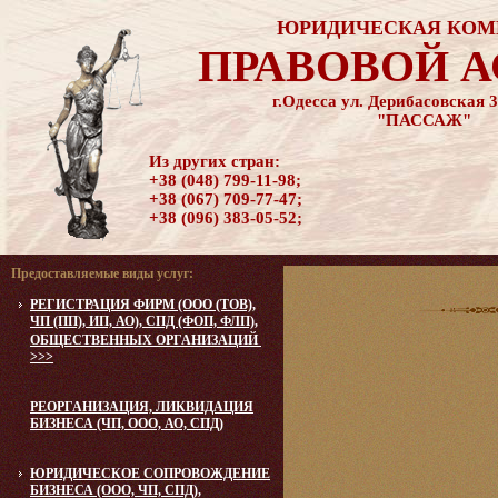
ЮРИДИЧЕСКАЯ КОМ
ПРАВОВОЙ 
г.Одесса ул. Дерибасовская 3
"ПАССАЖ"
Из других стран:
+38 (048) 799-11-98;
+38 (067) 709-77-47;
+38 (096) 383-05-52;
Предоставляемые виды услуг:
РЕГИСТРАЦИЯ ФИРМ (ООО (ТОВ),
ЧП (ПП), ИП, АО), СПД (ФОП, ФЛП),
ОБЩЕСТВЕННЫХ ОРГАНИЗАЦИЙ
>>>
РЕОРГАНИЗАЦИЯ, ЛИКВИДАЦИЯ
БИЗНЕСА (ЧП, ООО, АО, СПД)
ЮРИДИЧЕСКОЕ CОПРОВОЖДЕНИЕ
БИЗНЕСА (ООО, ЧП, СПД),