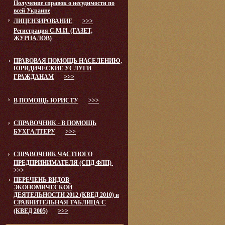
Получение справок о несудимости по
всей Украине
ЛИЦЕНЗИРОВАНИЕ
>>>
Регистрация С.М.И. (ГАЗЕТ,
ЖУРНАЛОВ)
ПРАВОВАЯ ПОМОЩЬ НАСЕЛЕНИЮ,
ЮРИДИЧЕСКИЕ УСЛУГИ
ГРАЖДАНАМ
>>>
В ПОМОЩЬ ЮРИСТУ
>>>
СПРАВОЧНИК - В ПОМОЩЬ
БУХГАЛТЕРУ
>>>
СПРАВОЧНИК ЧАСТНОГО
ПРЕДПРИНИМАТЕЛЯ (СПД ФЛП)
>>>
ПЕРЕЧЕНЬ ВИДОВ
ЭКОНОМИЧЕСКОЙ
ДЕЯТЕЛЬНОСТИ 2012 (КВЕД 2010) и
СРАВНИТЕЛЬНАЯ ТАБЛИЦА С
(КВЕД 2005)
>>>