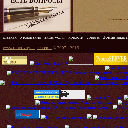
главная
|
о компании
|
виды услуг
|
новости
|
советы
|
форма заказа
www.pravovoy-aspect.com
© 2007 - 2013