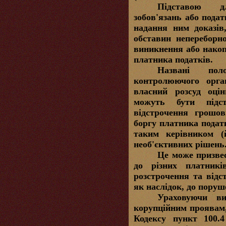
Підставою д
зобов'язань або подат
надання ним доказів
обставин непереборно
виникнення або накоп
платника податків.
Названі пол
контролюючого орга
власний розсуд оцін
можуть бути підс
відстрочення грошов
боргу платника подат
таким керівником (й
необ'єктивних рішень
Це може призвес
до різних платник
розстрочення та відс
як наслідок, до поруш
Ураховуючи ви
корупційним проявам,
Кодексу пункт 100.4