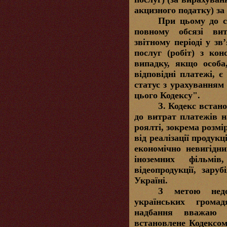
акцизного податку) за 
При цьому до с
повному обсязі вит
звітному періоді у зв
послуг (робіт) з кон
випадку, якщо особа
відповідні платежі, 
статус з урахуванням 
цього Кодексу".
З.
Кодекс встан
до витрат платежів н
роялті, зокрема розмі
від реалізації продукці
економічно невигідн
іноземних фільмів
відеопродукції, заруб
Україні.
З метою недо
українських грома
надбання вважаю 
встановлене Кодексо