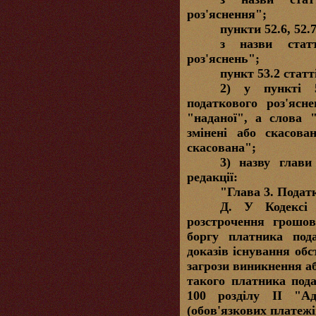
роз'яснення";
пункти 52.6, 52.7
з назви стат
роз'яснень";
пункт 53.2 статт
2) у пункті 5
податкового роз'ясн
"наданої", а слова 
змінені або скасова
скасована";
3) назву глави
редакції:
"Глава 3. Податк
Д.
У Кодексі в
розстрочення грошов
боргу платника под
доказів існування обс
загрози виникнення а
такого платника подат
100 розділу ІІ "Адм
(обов'язкових платежі