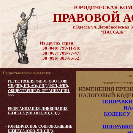
ЮРИДИЧЕСКАЯ КОМ
ПРАВОВОЙ 
г.Одесса ул. Дерибасовская 3
"ПАССАЖ"
Из других стран:
+38 (048) 799-11-98;
+38 (067) 709-77-47;
+38 (096) 383-05-52;
Предоставляемые виды услуг:
РЕГИСТРАЦИЯ ФИРМ (ООО (ТОВ),
ЧП (ПП), ИП, АО), СПД (ФОП, ФЛП),
ИЗМЕНЕНИЯ ПРЕЗИ
ОБЩЕСТВЕННЫХ ОРГАНИЗАЦИЙ
НАЛОГОВЫЙ КОДЕКС 
>>>
ПОПРАВКИ
НА
РЕОРГАНИЗАЦИЯ, ЛИКВИДАЦИЯ
БИЗНЕСА (ЧП, ООО, АО, СПД)
КОДЕКСУ 
ПОПРАВКИ
ЮРИДИЧЕСКОЕ CОПРОВОЖДЕНИЕ
БИЗНЕСА (ООО, ЧП, СПД),
Н