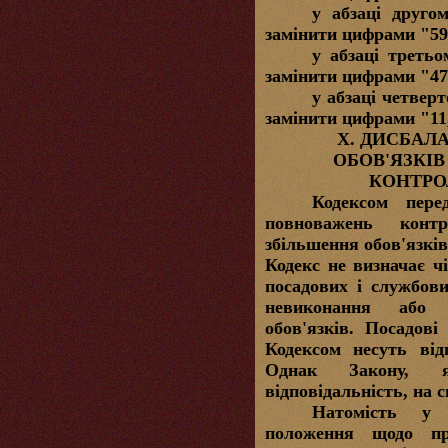
у абзаці друго
замінити цифрами "59
у абзаці третьо
замінити цифрами "47
у абзаці четвер
замінити цифрами "11
Х. ДИСБАЛА
ОБОВ'ЯЗКІВ
КОНТРО
Кодексом пере
повноважень
контр
збільшення обов'язків
Кодекс не визначає чі
посадових і службов
невиконання або 
обов'язків. Посадов
Кодексом несуть відп
Однак Закону, 
відповідальність, на с
Натомість у 
положення щодо при