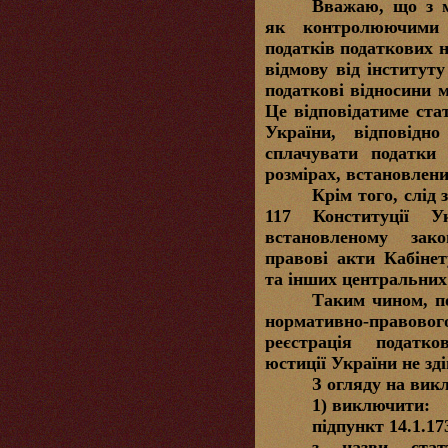
Вважаю, що з м
як контролюючими 
податків податкових н
відмову від інституту
податкові відносини 
Це відповідатиме ст
України, відповідн
сплачувати податки
розмірах, встановлен
Крім того, слід 
117 Конституції У
встановленому зак
правові акти Кабінет
та інших центральних
Таким чином, по
нормативно-право
реєстрація податко
юстиції України не зд
З огляду на вик
1) виключити:
підпункт 14.1.17
з назви стат