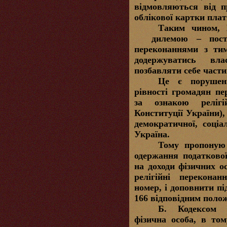
відмовляються від п
облікової картки плат
Таким чином, 
дилемою – пост
переконаннями з ти
додержуватись вл
позбавляти себе части
Це є порушенн
рівності громадян пе
за ознакою релігі
Конституції України)
демократичної, соціа
Україна.
Тому пропоную 
одержання податково
на доходи фізичних ос
релігійні перекона
номер, і доповнити пі
166 відповідним поло
Б.
Кодексом 
фізична особа, в том