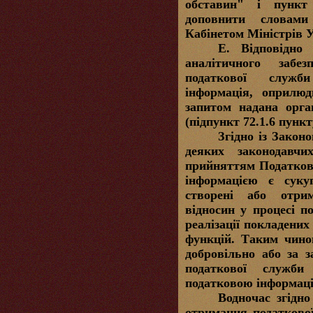
обставин" і пункт
доповнити словами
Кабінетом Міністрів 
Е.
Відповідно 
аналітичного забез
податкової служби
інформація, оприлюд
запитом надана орга
(підпункт 72.1.6 пункту
Згідно із Закон
деяких законодавч
прийняттям Податков
інформацією є суку
створені або отрим
відносин у процесі по
реалізації покладених
функцій. Таким чино
добровільно або за 
податкової служби
податковою інформац
Водночас згідно
отримання податково