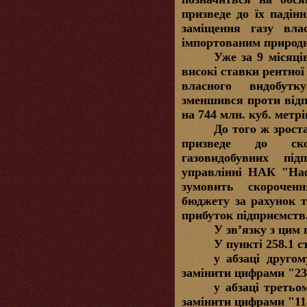
призведе до їх падін
заміщення газу вла
імпортованим природн
Уже за 9 місяці
високі ставки рентної
власного видобут
зменшився проти відп
на 744 млн. куб. метрі
До того ж зрост
призведе до ско
газовидобувних пі
управлінні НАК "Наф
зумовить скорочен
бюджету за рахунок т
прибуток підприємств
У зв’язку з цим
У пункті 258.1 с
у абзаці другом
замінити цифрами "23
у абзаці третьо
замінити цифрами "11