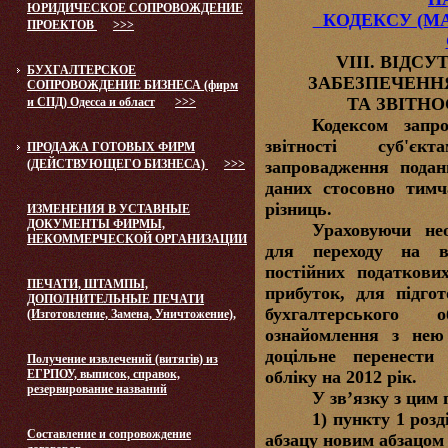
ЮРИДИЧЕСКОЕ СОПРОВОЖДЕНИЕ
КОДЕКСУ (М
ПРОЕКТОВ
>>>
VІІІ. ВІДС
БУХГАЛТЕРСКОЕ
ЗАБЕЗПЕЧЕНН
СОПРОВОЖДЕНИЕ БИЗНЕСА (фирм
ТА ЗВІТНО
и СПД) Одесса и област
>>>
Кодексом запр
звітності суб'єк
ПРОДАЖА ГОТОВЫХ ФИРМ
(ДЕЙСТВУЮЩЕГО БИЗНЕСА)
>>>
запровадження подан
даних стосовно тимч
різниць.
ИЗМЕНЕНИЯ В УСТАВНЫЕ
ДОКУМЕНТЫ ФИРМЫ,
Ураховуючи нео
НЕКОММЕРЧЕСКОЙ ОРГАНИЗАЦИИ
для переходу на в
постійних податкови
ПЕЧАТИ, ШТАМПЫ,
прибуток, для підго
ДОПОЛНИТЕЛЬНЫЕ ПЕЧАТИ
бухгалтерського 
(Изготовление, Замена, Уничтожение),
ознайомлення з нею
доцільне перенести
Получение извлечений (витягів) из
ЕГРПОУ, выписок, справок,
обліку на 2012 рік.
резервирование названий
У зв’язку з цим
1) пункту 1 роз
Составление и сопровождение
абзацу новим абзацом 