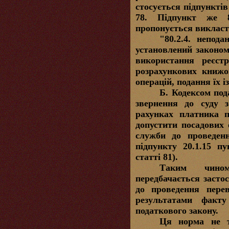
стосується підпунктів 
78. Підпункт же 8
пропонується викласти
"80.2.4. непод
установлений законом 
використання реєстр
розрахункових книжо
операцій, подання їх 
Б.
Кодексом под
звернення до суду 
рахунках платника п
допустити посадових 
служби до проведенн
підпункту 20.1.15 пу
статті 81).
Таким чино
передбачається засто
до проведення перев
результатами факт
податкового закону.
Ця норма не т