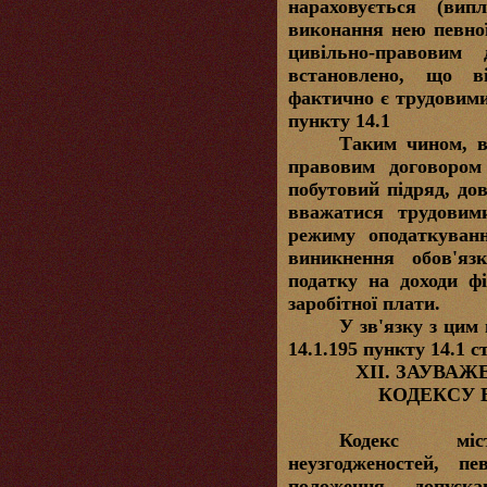
нараховується (випл
виконання нею певної
цивільно-правовим
встановлено, що в
фактично є трудовими 
пункту 14.1
Таким чином, в
правовим договором 
побутовий підряд, до
вважатися трудовими
режиму оподаткуван
виникнення обов'яз
податку на доходи фі
заробітної плати.
У зв'язку з цим
14.1.195 пункту 14.1 
ХІІ. ЗАУВА
КОДЕКСУ 
Кодекс міс
неузгодженостей, пе
положення допус