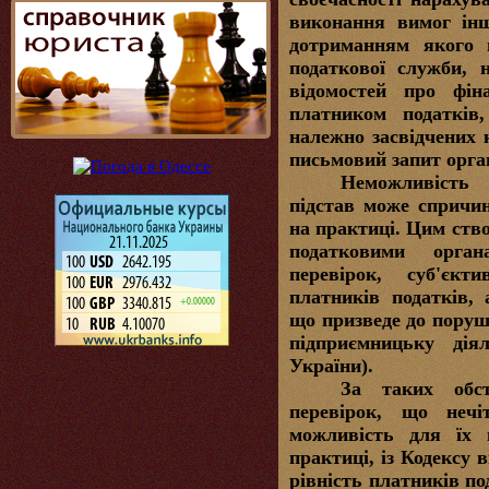
виконання вимог інш
дотриманням якого 
податкової служби, 
відомостей про фіна
платником податків
належно засвідчених 
письмовий запит орга
Неможливість 
підстав може спричи
на практиці. Цим ст
податковими орга
перевірок, суб'єк
платників податків, 
що призведе до поруш
підприємницьку діял
України).
За таких обс
перевірок, що нечі
можливість для їх н
практиці, із Кодексу 
рівність платників по