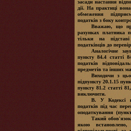
засади настання відпо
дії. На практиці вон
обмеження підприє
податків з боку конт
Вважаю, що пр
рахунках платника п
тільки на підстав
податківців до переві
Аналогічне за
пункту 84.4 статті 
податків відповідал
предметів та інших ма
Виходячи з цьо
підпункту 20.1.15 пунк
пункту 81.2 статті 81
виключити.
В.
У Кодексі п
податків під час пер
оподаткування
(пункт
Такий обов'язок
якою встановлено,
відповідальності за