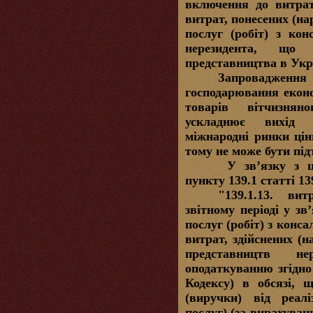
включення до витрат
витрат, понесених (на
послуг (робіт) з кон
нерезидента, що
представництва в Укра
Запровадження 
господарювання екон
товарів вітчизнян
ускладнює вихід 
міжнародні ринки цін
тому не може бути пі
У зв’язку з 
пункту 139.1 статті 13
"139.1.13. вит
звітному періоді у зв
послуг (робіт) з конс
витрат, здійснених (н
представництв не
оподаткуванню згідно 
Кодексу) в обсязі, 
(виручки) від реаліз
послуг) (за вирахуван