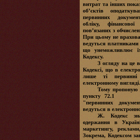
витрат та інших показ
об’єктів оподаткува
первинних документ
обліку, фінансової
пов’язаних з обчислен
При цьому не врахова
ведуться платниками 
що унеможливлює їх
Кодексу.
З огляду на це 
Кодексі, що в електр
лише ті первинні
електронному вигляді
Тому пропоную п
пункту 72.1
"первинних докуме
ведуться в електронн
Ж.
Кодекс з
одержання в Україні
маркетингу, реклами
Зокрема, Кодексом за