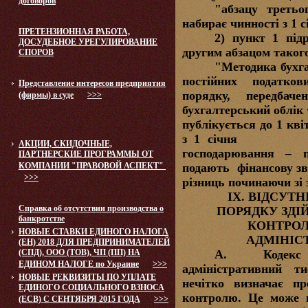
договоров
"абзацу третьо
набирає чинності з 1 с
ПРЕТЕНЗИОННАЯ РАБОТА,
2) пункт 1 під
ДОСУДЕБНОЕ УРЕГУЛИРОВАНИЕ
другим абзацом такого
СПОРОВ
"Методика бухга
постійних податко
Представление интересов предприятия
порядку, передбач
(фирмы) в суде
>>>
бухгалтерський облік 
публікується до 1 кві
з 1 січня
АКЦИИ, СКИДОЧНЫЕ,
господарювання – 
ПАРТНЕРСКИЕ ПРОГРАММЫ ОТ
КОМПАНИИ "ПРАВОВОЙ АСПЕКТ"
подають
фінансову з
>>>
різниць починаючи зі 
ІХ. ВІДСУТ
Справка об отсутствии производства о
ПОРЯДКУ ЗДІ
банкротстве
КОНТРОЛ
НОВЫЕ СТАВКИ ЕДИНОГО НАЛОГА
АДМІНІС
(ЕН) 2018 ДЛЯ ПРЕДПРИНИМАТЕЛЕЙ
(СПД), ООО (ТОВ), ЧП (ПП) НА
А.
Кодекс н
ЕДИНОМ НАЛОГЕ по Украине
>>>
адміністративний т
НОВЫЕ РЕКВИЗИТЫ ПО УПЛАТЕ
нечітко визначає пр
ЕДИНОГО СОЦИАЛЬНОГО ВЗНОСА
контролю. Це може п
(ЕСВ) С СЕНТЯБРЯ 2015 ГОДА
>>>