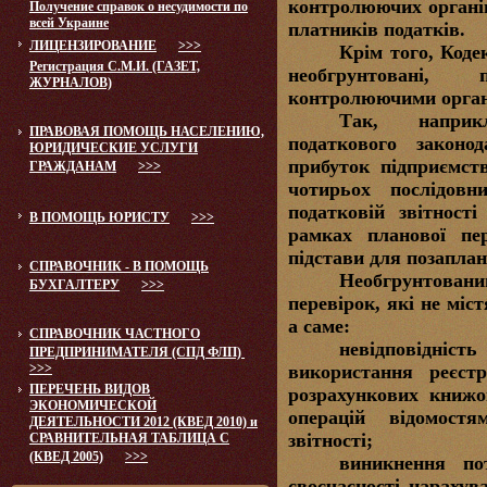
контролюючих органів
Получение справок о несудимости по
всей Украине
платників податків
.
ЛИЦЕНЗИРОВАНИЕ
>>>
Крім того, Коде
Регистрация С.М.И. (ГАЗЕТ,
необгрунтовані,
ЖУРНАЛОВ)
контролюючими орган
Так, наприк
ПРАВОВАЯ ПОМОЩЬ НАСЕЛЕНИЮ,
податкового закон
ЮРИДИЧЕСКИЕ УСЛУГИ
прибуток підприємс
ГРАЖДАНАМ
>>>
чотирьох послідовн
податковій звітност
В ПОМОЩЬ ЮРИСТУ
>>>
рамках планової пер
підстави для позаплан
СПРАВОЧНИК - В ПОМОЩЬ
Необгрунтован
БУХГАЛТЕРУ
>>>
перевірок, які не міс
а саме:
СПРАВОЧНИК ЧАСТНОГО
невідповідніс
ПРЕДПРИНИМАТЕЛЯ (СПД ФЛП)
>>>
використання реєстр
ПЕРЕЧЕНЬ ВИДОВ
розрахункових книжо
ЭКОНОМИЧЕСКОЙ
операцій відомостя
ДЕЯТЕЛЬНОСТИ 2012 (КВЕД 2010) и
звітності;
СРАВНИТЕЛЬНАЯ ТАБЛИЦА С
(КВЕД 2005)
>>>
виникнення по
своєчасності нарахува