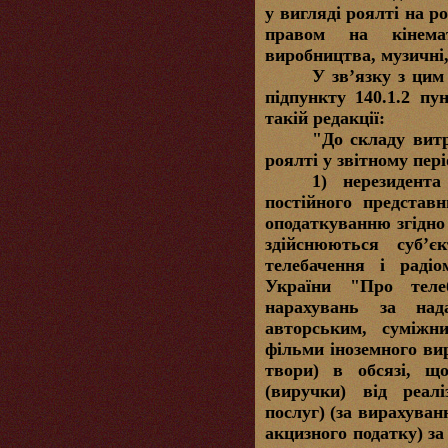
у вигляді роялті на р
правом на кінемат
виробництва, музичні,
У зв’язку з цим
підпункту 140.1.2 пу
такій редакції:
"
До складу вит
роялті у звітному пері
1) нерезидент
постійного представн
оподаткуванню згідно 
здійснюються суб’є
телебачення і радіо
України "Про теле
нарахувань за над
авторським, суміжн
фільми іноземного вир
твори) в обсязі, щ
(виручки) від реаліз
послуг) (за вирахуван
акцизного податку) за