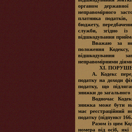
органом державної
неправомірного зас
платника податків,
бюджету, передбачен
служби, згідно із
відшкодування прийма
Вважаю за нео
положення Кодексу,
відшкодування за
неправомірними діям
ХІ. ПОРУШ
А.
Кодекс пере
податку на доходи фі
податку, що підляг
знижки до
загального 
Водночас Кодек
знижка може бути на
має реєстраційний н
податку (підпункт 166.
Разом із цим Ко
номера від осіб, які 