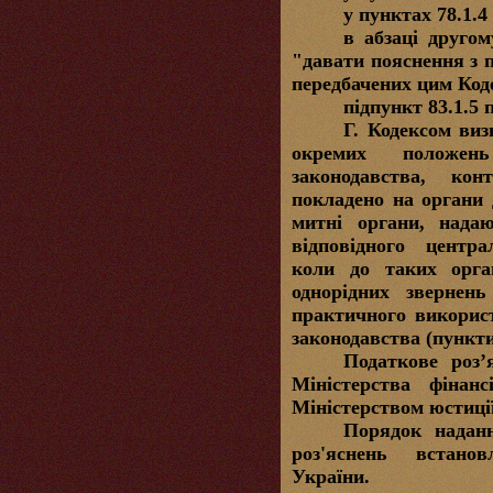
у пунктах 78.1.4
в абзаці другом
"давати пояснення з 
передбачених цим Код
підпункт 83.1.5 
Г.
Кодексом визн
окремих положен
законодавства, ко
покладено на органи 
митні органи, нада
відповідного центр
коли до таких орган
однорідних звернен
практичного викорис
законодавства (пункти 
Податкове роз’
Міністерства фінанс
Міністерством юстиці
Порядок надан
роз'яснень встано
України.