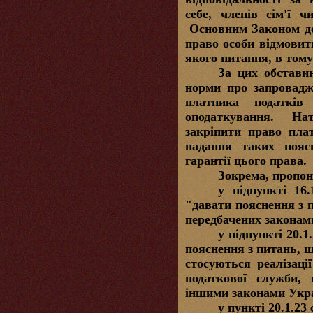
себе, членів сім'ї ч
Основним Законом д
право особи відмовити
якого питання, в тому
За цих обстави
норми про запровадж
платника податків
оподаткування. На
закріпити право пла
надання таких поясн
гарантії цього права.
Зокрема, пропо
у підпункті 16.
"давати пояснення з 
передбачених законам
у підпункті 20.1
пояснення з питань, щ
стосуються реалізаці
податкової служби,
іншими законами Укр
у пункті 20.1.23