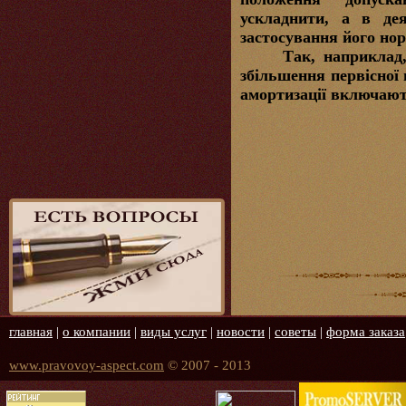
ускладнити, а в де
застосування його нор
Так, наприклад,
збільшення первісної 
амортизації включаю
главная
|
о компании
|
виды услуг
|
новости
|
советы
|
форма заказа
www.pravovoy-aspect.com
© 2007 - 2013