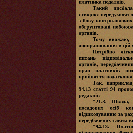
платника податків.
Такий дисбал
створює передумови 
з боку контролюючих 
обгрунтовані побоюв
органів.
Тому вважаю, 
доопрацювання в цій 
Потрібно чітк
питань
відповідаль
органів, передбачивш
прав платників по
прийняття податкової 
Так, наприклад
94.13 статті 94 проп
редакції:
"21.3. Шкода,
посадових осіб ко
відшкодуванню за рах
передбачених таким 
"94.13. Плат
відшкодування збиткі