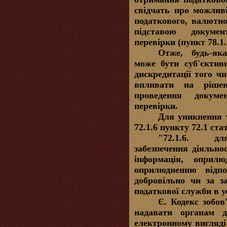
свідчать про можлив
податкового, валютно
підставою докумен
перевірки (пункт 78.1.
Отже, будь-як
може бути суб'єкти
дискредитації того ч
впливати на рішен
проведення докумен
перевірки.
Для уникнення т
72.1.6 пункту 72.1 ста
"72.1.6. для
забезпечення діяльно
інформація, оприл
оприлюдненню відпо
добровільно чи за з
податкової служби в 
Є.
Кодекс зобов'
надавати органам д
електронному вигляді 