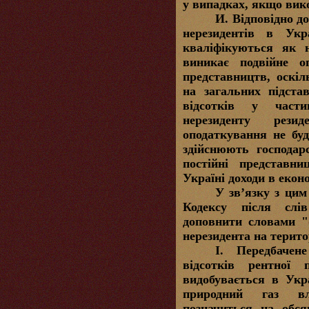
у випадках, якщо вико
И.
Відповідно до
нерезидентів в Укр
кваліфікуються як н
виникає подвійне оп
представництв, оскіл
на загальних підста
відсотків у части
нерезиденту резид
оподаткування не бу
здійснюють господар
постійні представни
Україні доходи в екон
У зв’язку з цим
Кодексу після слі
доповнити словами "
нерезидента на терито
І.
Передбачен
відсотків рентної
видобувається в Укра
природний газ вл
позначиться на обся