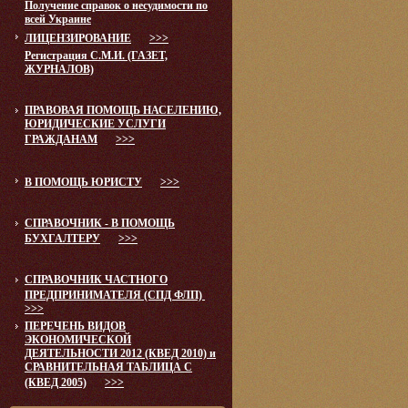
Получение справок о несудимости по
всей Украине
ЛИЦЕНЗИРОВАНИЕ
>>>
Регистрация С.М.И. (ГАЗЕТ,
ЖУРНАЛОВ)
ПРАВОВАЯ ПОМОЩЬ НАСЕЛЕНИЮ,
ЮРИДИЧЕСКИЕ УСЛУГИ
ГРАЖДАНАМ
>>>
В ПОМОЩЬ ЮРИСТУ
>>>
СПРАВОЧНИК - В ПОМОЩЬ
БУХГАЛТЕРУ
>>>
СПРАВОЧНИК ЧАСТНОГО
ПРЕДПРИНИМАТЕЛЯ (СПД ФЛП)
>>>
ПЕРЕЧЕНЬ ВИДОВ
ЭКОНОМИЧЕСКОЙ
ДЕЯТЕЛЬНОСТИ 2012 (КВЕД 2010) и
СРАВНИТЕЛЬНАЯ ТАБЛИЦА С
(КВЕД 2005)
>>>