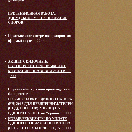
договоров
ПРЕТЕНЗИОННАЯ РАБОТА,
ДОСУДЕБНОЕ УРЕГУЛИРОВАНИЕ
СПОРОВ
Представление интересов предприятия
(фирмы) в суде
>>>
АКЦИИ, СКИДОЧНЫЕ,
ПАРТНЕРСКИЕ ПРОГРАММЫ ОТ
КОМПАНИИ "ПРАВОВОЙ АСПЕКТ"
>>>
Справка об отсутствии производства о
банкротстве
НОВЫЕ СТАВКИ ЕДИНОГО НАЛОГА
(ЕН) 2018 ДЛЯ ПРЕДПРИНИМАТЕЛЕЙ
(СПД), ООО (ТОВ), ЧП (ПП) НА
ЕДИНОМ НАЛОГЕ по Украине
>>>
НОВЫЕ РЕКВИЗИТЫ ПО УПЛАТЕ
ЕДИНОГО СОЦИАЛЬНОГО ВЗНОСА
(ЕСВ) С СЕНТЯБРЯ 2015 ГОДА
>>>