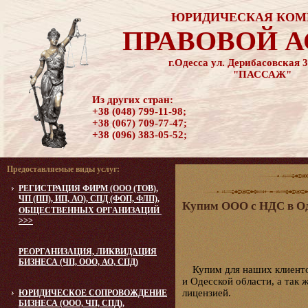
ЮРИДИЧЕСКАЯ КОМ
ПРАВОВОЙ 
г.Одесса ул. Дерибасовская 3
"ПАССАЖ"
Из других стран:
+38 (048) 799-11-98;
+38 (067) 709-77-47;
+38 (096) 383-05-52;
Предоставляемые виды услуг:
РЕГИСТРАЦИЯ ФИРМ (ООО (ТОВ),
ЧП (ПП), ИП, АО), СПД (ФОП, ФЛП),
Купим ООО с НДС в Од
ОБЩЕСТВЕННЫХ ОРГАНИЗАЦИЙ
>>>
РЕОРГАНИЗАЦИЯ, ЛИКВИДАЦИЯ
БИЗНЕСА (ЧП, ООО, АО, СПД)
Купим для наших клиент
и Одесской области, а так
лицензией.
ЮРИДИЧЕСКОЕ CОПРОВОЖДЕНИЕ
БИЗНЕСА (ООО, ЧП, СПД),