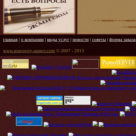
главная
|
о компании
|
виды услуг
|
новости
|
советы
|
форма заказа
www.pravovoy-aspect.com
© 2007 - 2013