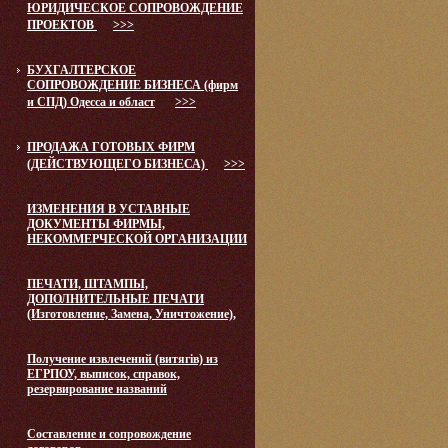
ЮРИДИЧЕСКОЕ СОПРОВОЖДЕНИЕ
ПРОЕКТОВ
>>>
БУХГАЛТЕРСКОЕ
СОПРОВОЖДЕНИЕ БИЗНЕСА (фирм
и СПД) Одесса и област
>>>
ПРОДАЖА ГОТОВЫХ ФИРМ
(ДЕЙСТВУЮЩЕГО БИЗНЕСА)
>>>
ИЗМЕНЕНИЯ В УСТАВНЫЕ
ДОКУМЕНТЫ ФИРМЫ,
НЕКОММЕРЧЕСКОЙ ОРГАНИЗАЦИИ
ПЕЧАТИ, ШТАМПЫ,
ДОПОЛНИТЕЛЬНЫЕ ПЕЧАТИ
(Изготовление, Замена, Уничтожение),
Получение извлечений (витягів) из
ЕГРПОУ, выписок, справок,
резервирование названий
Составление и сопровождение