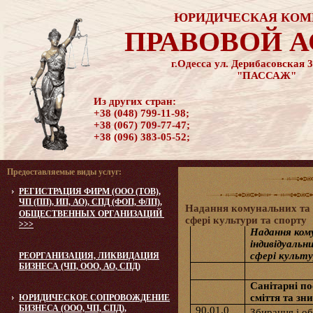
ЮРИДИЧЕСКАЯ КОМ
ПРАВОВОЙ 
г.Одесса ул. Дерибасовская 3
"ПАССАЖ"
Из других стран:
+38 (048) 799-11-98;
+38 (067) 709-77-47;
+38 (096) 383-05-52;
Предоставляемые виды услуг:
РЕГИСТРАЦИЯ ФИРМ (ООО (ТОВ),
ЧП (ПП), ИП, АО), СПД (ФОП, ФЛП),
Надання комунальних та і
ОБЩЕСТВЕННЫХ ОРГАНИЗАЦИЙ
сфері культури та спорту
>>>
Надання ком
індивідуальни
сфері культ
РЕОРГАНИЗАЦИЯ, ЛИКВИДАЦИЯ
БИЗНЕСА (ЧП, ООО, АО, СПД)
Санітарні п
сміття та зн
ЮРИДИЧЕСКОЕ CОПРОВОЖДЕНИЕ
БИЗНЕСА (ООО, ЧП, СПД),
90.01.0
Збирання і о