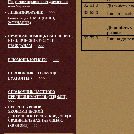
Получение справок о несудимости по
92.61.0
Діяльність сп
всей Украине
92.62.0
ЛИЦЕНЗИРОВАНИЕ
>>>
Інша діяльніс
Регистрация С.М.И. (ГАЗЕТ,
ЖУРНАЛОВ)
Діяльність у
розваг
ПРАВОВАЯ ПОМОЩЬ НАСЕЛЕНИЮ,
92.72.0
Інші види рек
ЮРИДИЧЕСКИЕ УСЛУГИ
ГРАЖДАНАМ
>>>
В ПОМОЩЬ ЮРИСТУ
>>>
СПРАВОЧНИК - В ПОМОЩЬ
БУХГАЛТЕРУ
>>>
СПРАВОЧНИК ЧАСТНОГО
ПРЕДПРИНИМАТЕЛЯ (СПД ФЛП)
>>>
ПЕРЕЧЕНЬ ВИДОВ
ЭКОНОМИЧЕСКОЙ
ДЕЯТЕЛЬНОСТИ 2012 (КВЕД 2010) и
СРАВНИТЕЛЬНАЯ ТАБЛИЦА С
(КВЕД 2005)
>>>