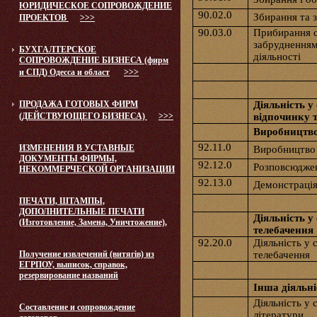
ЮРИДИЧЕСКОЕ СОПРОВОЖДЕНИЕ
90.02.0
Збирання та 
ПРОЕКТОВ
>>>
90.03.0
Прибирання с
забрудненням
БУХГАЛТЕРСКОЕ
діяльності
СОПРОВОЖДЕНИЕ БИЗНЕСА (фирм
и СПД) Одесса и област
>>>
ПРОДАЖА ГОТОВЫХ ФИРМ
Діяльність у
(ДЕЙСТВУЮЩЕГО БИЗНЕСА)
>>>
відпочинку т
Виробництво
92.11.0
ИЗМЕНЕНИЯ В УСТАВНЫЕ
Виробництво 
ДОКУМЕНТЫ ФИРМЫ,
92.12.0
Розповсюджен
НЕКОММЕРЧЕСКОЙ ОРГАНИЗАЦИИ
92.13.0
Демонстрація
ПЕЧАТИ, ШТАМПЫ,
ДОПОЛНИТЕЛЬНЫЕ ПЕЧАТИ
Діяльність у
(Изготовление, Замена, Уничтожение),
телебачення
92.20.0
Діяльність у 
Получение извлечений (витягів) из
телебачення
ЕГРПОУ, выписок, справок,
резервирование названий
Інша діяльні
Діяльність у 
Составление и сопровождение
літератури