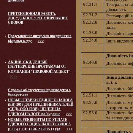
договоров
92.31.1
Театральна т
діяльність
ПРЕТЕНЗИОННАЯ РАБОТА,
92.31.2
Реставраційна
ДОСУДЕБНОЕ УРЕГУЛИРОВАНИЕ
92.32.0
Діяльність к
СПОРОВ
залів
92.33.0
Діяльність яр
Представление интересов предприятия
92.34.0
Інша видовищ
(фирмы) в суде
>>>
Діяльність і
АКЦИИ, СКИДОЧНЫЕ,
92.40.0
Діяльність і
ПАРТНЕРСКИЕ ПРОГРАММЫ ОТ
КОМПАНИИ "ПРАВОВОЙ АСПЕКТ"
>>>
Інша діяльні
в. і. г.
Діяльність бі
Справка об отсутствии производства о
банкротстве
92.51.1
Діяльність бі
НОВЫЕ СТАВКИ ЕДИНОГО НАЛОГА
92.52.0
Діяльність му
(ЕН) 2018 ДЛЯ ПРЕДПРИНИМАТЕЛЕЙ
історичних мі
(СПД), ООО (ТОВ), ЧП (ПП) НА
92.53.0
Діяльність бо
ЕДИНОМ НАЛОГЕ по Украине
>>>
та заповідник
НОВЫЕ РЕКВИЗИТЫ ПО УПЛАТЕ
ЕДИНОГО СОЦИАЛЬНОГО ВЗНОСА
(ЕСВ) С СЕНТЯБРЯ 2015 ГОДА
>>>
Діяльність у