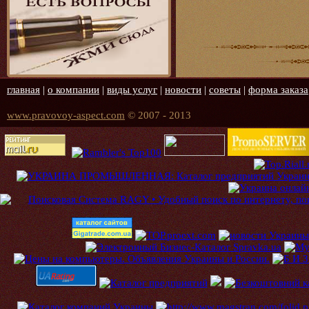
главная
|
о компании
|
виды услуг
|
новости
|
советы
|
форма заказа
www.pravovoy-aspect.com
© 2007 - 2013