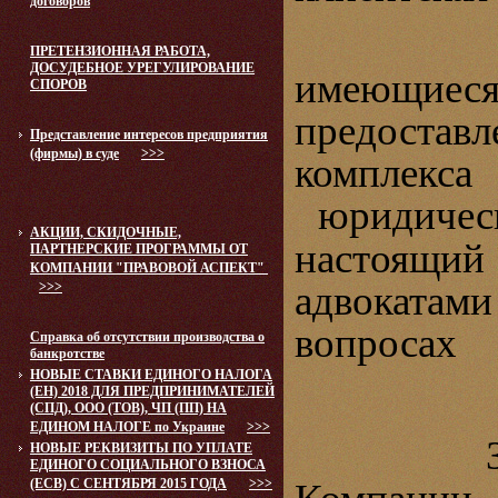
договоров
ПРЕТЕНЗИОННАЯ РАБОТА,
ДОСУДЕБНОЕ УРЕГУЛИРОВАНИЕ
имеющиес
СПОРОВ
предостав
Представление интересов предприятия
(фирмы) в суде
>>>
комплекс
юридичес
АКЦИИ, СКИДОЧНЫЕ,
настоящий
ПАРТНЕРСКИЕ ПРОГРАММЫ ОТ
КОМПАНИИ "ПРАВОВОЙ АСПЕКТ"
адвокатам
>>>
вопросах
Справка об отсутствии производства о
банкротстве
НОВЫЕ СТАВКИ ЕДИНОГО НАЛОГА
(ЕН) 2018 ДЛЯ ПРЕДПРИНИМАТЕЛЕЙ
(СПД), ООО (ТОВ), ЧП (ПП) НА
ЕДИНОМ НАЛОГЕ по Украине
>>>
НОВЫЕ РЕКВИЗИТЫ ПО УПЛАТЕ
ЕДИНОГО СОЦИАЛЬНОГО ВЗНОСА
(ЕСВ) С СЕНТЯБРЯ 2015 ГОДА
>>>