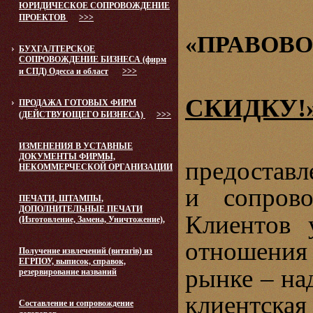
ЮРИДИЧЕСКОЕ СОПРОВОЖДЕНИЕ
ЮРИД
ПРОЕКТОВ
>>>
«ПРАВОВО
БУХГАЛТЕРСКОЕ
СОПРОВОЖДЕНИЕ БИЗНЕСА (фирм
и СПД) Одесса и област
>>>
СКИДКУ!»
ПРОДАЖА ГОТОВЫХ ФИРМ
(ДЕЙСТВУЮЩЕГО БИЗНЕСА)
>>>
ИЗМЕНЕНИЯ В УСТАВНЫЕ
ДОКУМЕНТЫ ФИРМЫ,
предоставл
НЕКОММЕРЧЕСКОЙ ОРГАНИЗАЦИИ
и сопров
ПЕЧАТИ, ШТАМПЫ,
ДОПОЛНИТЕЛЬНЫЕ ПЕЧАТИ
Клиентов 
(Изготовление, Замена, Уничтожение),
отношения
Получение извлечений (витягів) из
ЕГРПОУ, выписок, справок,
рынке – на
резервирование названий
клиентская 
Составление и сопровождение