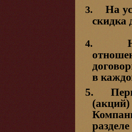
На у
3.
скидка 
4.
отноше
договор
в каждо
5. Пери
(акций
Компан
разделе