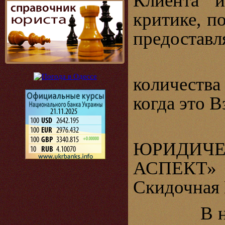
Клиента и
критике, п
предоставл
количества
когда это В
ЮРИДИЧ
АСПЕКТ» в
Скидочная 
В насто