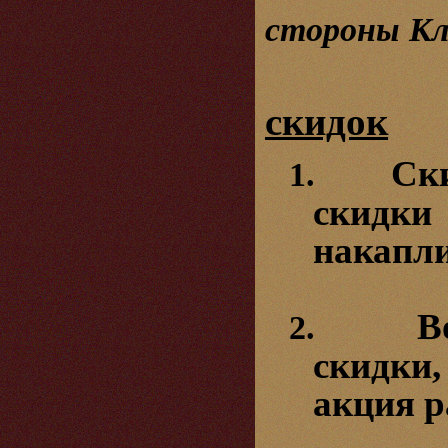
стороны К
скидок
Ск
1.
скидк
накапл
В
2.
скидки,
акция р