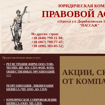
ЮРИДИЧЕСКАЯ КОМ
ПРАВОВОЙ 
г.Одесса ул. Дерибасовская 3
"ПАССАЖ"
Из других стран:
+38 (048) 799-11-98;
+38 (067) 709-77-47;
+38 (096) 383-05-52;
Предоставляемые виды услуг:
РЕГИСТРАЦИЯ ФИРМ (ООО (ТОВ),
ЧП (ПП), ИП, АО), СПД (ФОП, ФЛП),
АКЦИИ, 
ОБЩЕСТВЕННЫХ ОРГАНИЗАЦИЙ
>>>
ОТ КОМПА
РЕОРГАНИЗАЦИЯ, ЛИКВИДАЦИЯ
БИЗНЕСА (ЧП, ООО, АО, СПД)
СКИ
ЮРИДИЧЕСКОЕ CОПРОВОЖДЕНИЕ
БИЗНЕСА (ООО, ЧП, СПД),