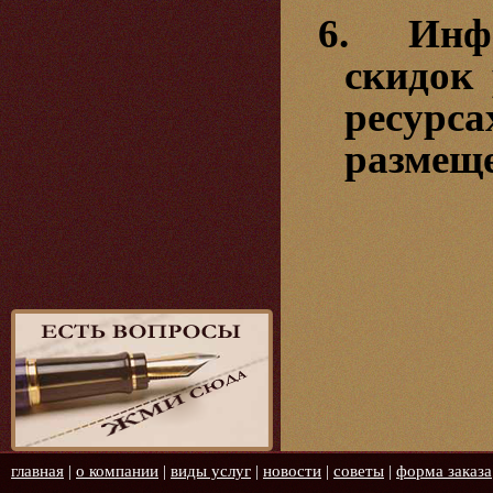
6. Инфо
скидок
ресурс
размеще
главная
|
о компании
|
виды услуг
|
новости
|
советы
|
форма заказа