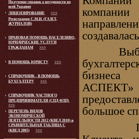
Компани
Получение справок о несудимости по
всей Украине
компании 
ЛИЦЕНЗИРОВАНИЕ
>>>
Регистрация С.М.И. (ГАЗЕТ,
направлени
ЖУРНАЛОВ)
создавалас
ПРАВОВАЯ ПОМОЩЬ НАСЕЛЕНИЮ,
ЮРИДИЧЕСКИЕ УСЛУГИ
ГРАЖДАНАМ
>>>
Выбирая 
бухгалтер
В ПОМОЩЬ ЮРИСТУ
>>>
бизнеса
СПРАВОЧНИК - В ПОМОЩЬ
БУХГАЛТЕРУ
>>>
АСПЕКТ»
предоставл
СПРАВОЧНИК ЧАСТНОГО
ПРЕДПРИНИМАТЕЛЯ (СПД ФЛП)
>>>
большое сп
ПЕРЕЧЕНЬ ВИДОВ
ЭКОНОМИЧЕСКОЙ
ДЕЯТЕЛЬНОСТИ 2012 (КВЕД 2010) и
При это
СРАВНИТЕЛЬНАЯ ТАБЛИЦА С
(КВЕД 2005)
>>>