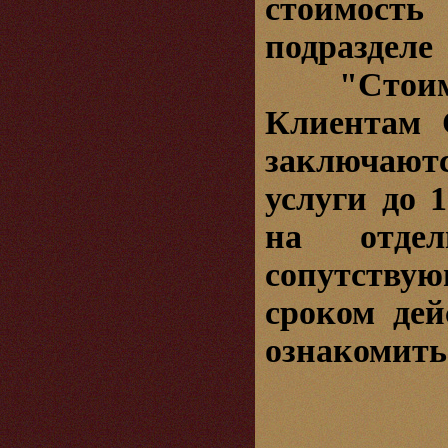
стоимос
подразд
"Стоимо
Клиентам 
заключаютс
услуги до 
на отдел
сопутству
сроком де
ознакомит